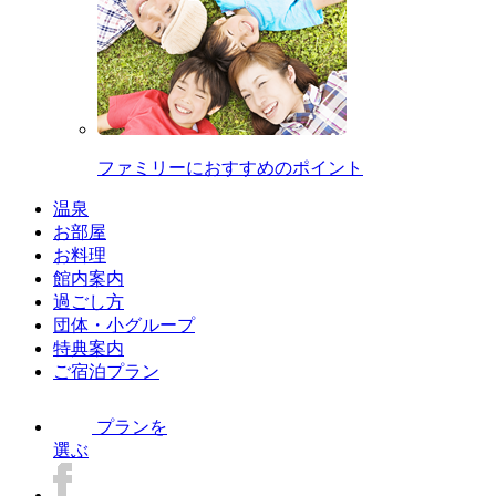
ファミリーにおすすめのポイント
温泉
お部屋
お料理
館内案内
過ごし方
団体・小グループ
特典案内
ご宿泊プラン
プランを
選ぶ