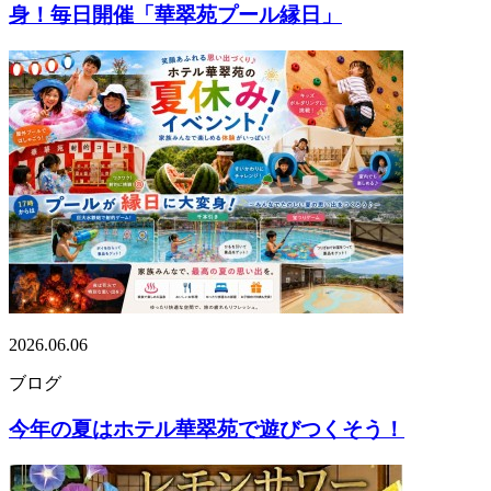
身！毎日開催「華翠苑プール縁日」
2026.06.06
ブログ
今年の夏はホテル華翠苑で遊びつくそう！