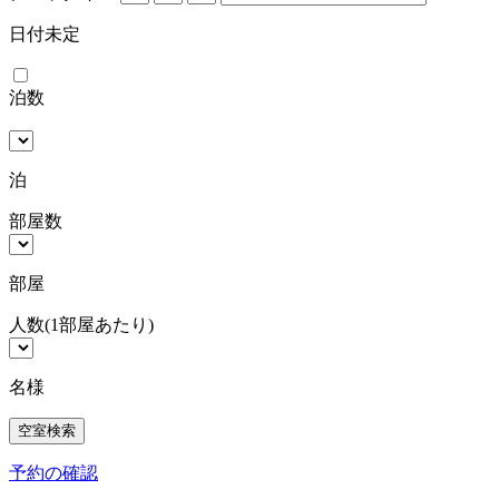
日付未定
泊数
泊
部屋数
部屋
人数
(1部屋あたり)
名様
予約の確認