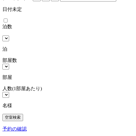
日付未定
泊数
泊
部屋数
部屋
人数
(1部屋あたり)
名様
予約の確認