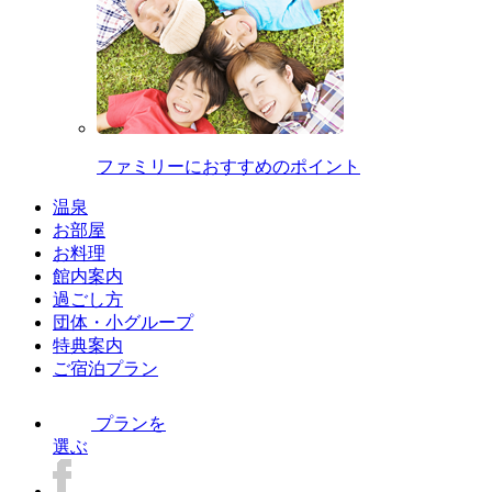
ファミリーにおすすめのポイント
温泉
お部屋
お料理
館内案内
過ごし方
団体・小グループ
特典案内
ご宿泊プラン
プランを
選ぶ