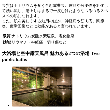
泉質はナトリウムを多く含む重曹泉。皮脂や分泌物を乳化し
て洗い流し、湯上りはまるで一皮むけたようなつるつるスベ
スベの肌になれます。
また、肌を美しくする効用のほか、神経痛や筋肉痛、関節
炎、疲労回復などに効能があると言われています。
泉質
ナトリウム炭酸水素塩泉、塩化物泉
効能
リウマチ・神経痛・切り傷など
大浴場と空中露天風呂
魅力ある2つの浴場
Two
public baths