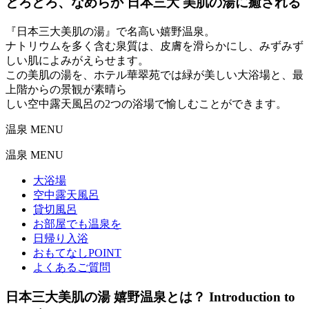
とろとろ、なめらか
日本三大
美肌
の
湯
に
癒される
『日本三大美肌の湯』で名高い嬉野温泉。
ナトリウムを多く含む泉質は、皮膚を滑らかにし、みずみず
しい肌によみがえらせます。
この美肌の湯を、ホテル華翠苑では緑が美しい大浴場と、最
上階からの景観が素晴ら
しい空中露天風呂の2つの浴場で愉しむことができます。
温泉 MENU
温泉 MENU
大浴場
空中露天風呂
貸切風呂
お部屋でも温泉を
日帰り入浴
おもてなしPOINT
よくあるご質問
日本三大美肌の湯
嬉野温泉とは？
Introduction to