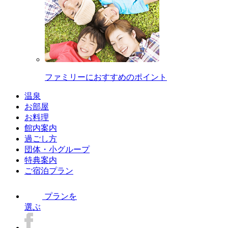
ファミリーにおすすめのポイント
温泉
お部屋
お料理
館内案内
過ごし方
団体・小グループ
特典案内
ご宿泊プラン
プランを
選ぶ