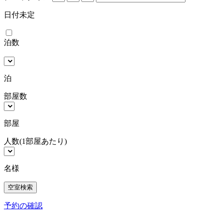
日付未定
泊数
泊
部屋数
部屋
人数
(1部屋あたり)
名様
予約の確認