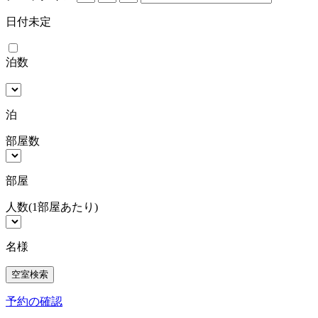
日付未定
泊数
泊
部屋数
部屋
人数
(1部屋あたり)
名様
予約の確認