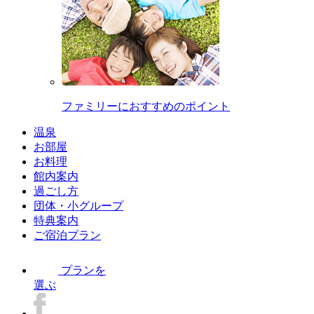
ファミリーにおすすめのポイント
温泉
お部屋
お料理
館内案内
過ごし方
団体・小グループ
特典案内
ご宿泊プラン
プランを
選ぶ